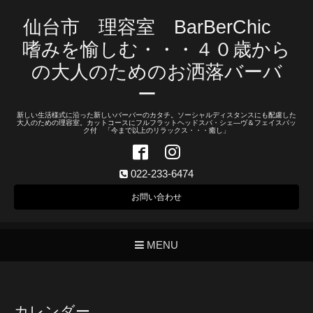
仙台市 理容室 BarBerChic
嗜みを愉しむ・・・４０歳から
の大人のためのお洒落バーバ
ー
新しい生活様式に沿った新しいバーバーのカタチ。ソーシャルディスタンスにも配慮した
大人のための理容室。カットコースにフルフラットヘッドスパ・シェ―ヴ＆フェイスパッ
ク付 「今まで以上のリラックス・・・癒し」
022-233-6474
お問い合わせ
MENU
カレンダー