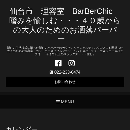
仙台市 理容室 BarBerChic
嗜みを愉しむ・・・４０歳から
の大人のためのお洒落バーバ
ー
新しい生活様式に沿った新しいバーバーのカタチ。ソーシャルディスタンスにも配慮した
大人のための理容室。カットコースにフルフラットヘッドスパ・シェ―ヴ＆フェイスパッ
ク付 「今まで以上のリラックス・・・癒し」
022-233-6474
お問い合わせ
MENU
カレンダー