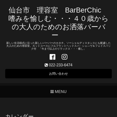
仙台市 理容室 BarBerChic
嗜みを愉しむ・・・４０歳から
の大人のためのお洒落バーバ
ー
新しい生活様式に沿った新しいバーバーのカタチ。ソーシャルディスタンスにも配慮した
大人のための理容室。カットコースにフルフラットヘッドスパ・シェ―ヴ＆フェイスパッ
ク付 「今まで以上のリラックス・・・癒し」
022-233-6474
お問い合わせ
MENU
カレンダー