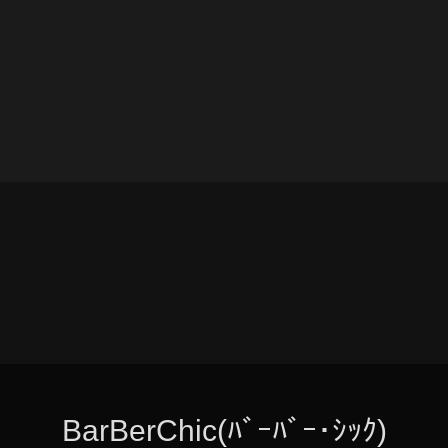
BarBerChic(ﾊﾞｰﾊﾞｰ･ｼｯｸ)